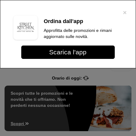
×
Per migliorare l'esperienza dell'utente, questo sito utilizza cookie tecnici e
di terze parti. Proseguendo nella navigazione, acconsenti all'uso dei
×
cookie
.
OK
Ordina dall'app
Street Kitchen
Approfitta delle promozioni e rimani
aggiornato sulle novità.
Scarica l'app
Più info
Street Kitchen
Orario di oggi:
Scopri tutte le promozioni e le
novità che ti offriamo. Non
perderti nessuna occasione!
Scopri